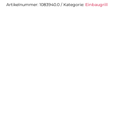
750
Artikelnummer:
1083940.0
Kategorie:
Einbaugrill
FO
Menge