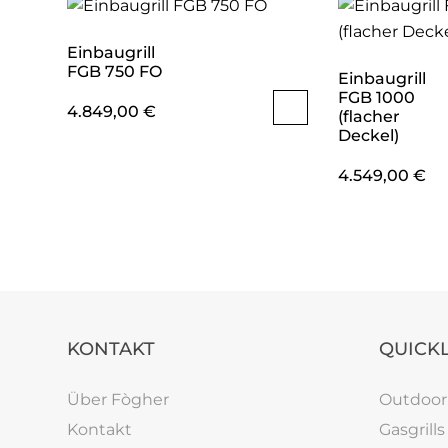
Einbaugrill
FGB 750 FO
Einbaugrill
FGB 1000
4.849,00
€
(flacher
Deckel)
4.549,00
€
KONTAKT
QUICK
Über Fògher
Outdoo
Kontakt
Gasgrills