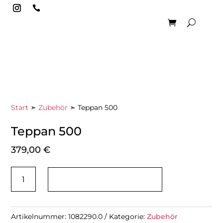

Start
➣
Zubehör
➣ Teppan 500
Teppan 500
379,00
€
Teppan
IN DEN WARENKORB
500
Menge
Artikelnummer:
1082290.0
Kategorie:
Zubehör