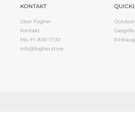
KONTAKT
QUICK
Über Fògher
Outdoo
Kontakt
Gasgrills
Mo.-Fr. 8:30-17:30
Einbaugr
info@fogher.store