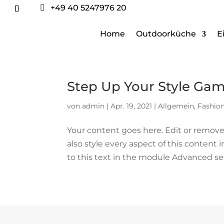
+49 40 5247976 20

Home
Outdoorküche
E
Step Up Your Style Gam
von
admin
|
Apr. 19, 2021
|
Allgemein
,
Fashio
Your content goes here. Edit or remove 
also style every aspect of this conten
to this text in the module Advanced set