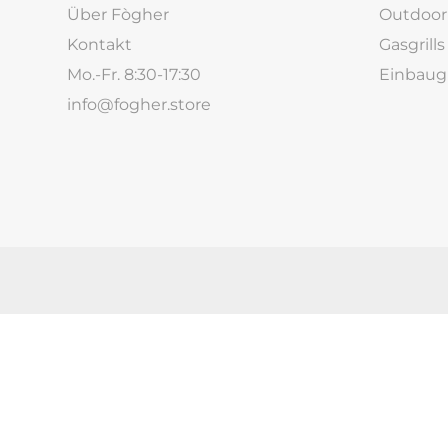
Über Fògher
Outdoo
Kontakt
Gasgrills
Mo.-Fr. 8:30-17:30
Einbaugr
info@fogher.store